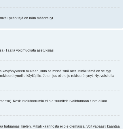
käli ylläpitäjä on näin määritellyt.
a) Täällä voit muokata asetuksiasi.
 aikavyöhykkeen mukaan, kuin se missä sinä olet. Mikäli tämä on se syy.
eröityneille käyttäjille. Joten jos et ole jo rekisteröitynyt. Nyt voisi olla
omessa). Keskustelufoorumia ei ole suuniteltu vaihtamaan tuota aikaa
sentaa haluamasi kielen. Mikäli käännöstä ei ole olemassa. Voit vapaasti kääntää