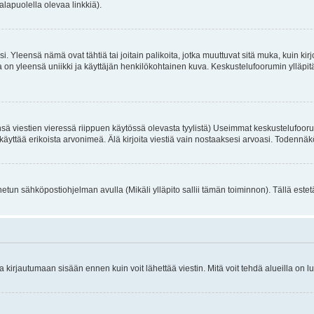
alapuolella olevaa linkkiä).
. Yleensä nämä ovat tähtiä tai joitain palikoita, jotka muuttuvat sitä muka, kuin kir
n yleensä uniikki ja käyttäjän henkilökohtainen kuva. Keskustelufoorumin ylläpitäjä
sä viestien vieressä riippuen käytössä olevasta tyylistä) Useimmat keskustelufooru
oivat käyttää erikoista arvonimeä. Älä kirjoita viestiä vain nostaaksesi arvoasi. Tod
netun sähköpostiohjelman avulla (Mikäli ylläpito sallii tämän toiminnon). Tällä estet
irjautumaan sisään ennen kuin voit lähettää viestin. Mitä voit tehdä alueilla on lu