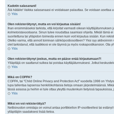
Kadotin salasanani!
Älä hätäile! Vaikka salasanaasi ei voidakaan palauttaa. Se voidaan asettaa 
Ylös
Olen rekisteröitynyt, mutta en voi kirjautua sisään!
Ihan ensimmäiseksi tarkista, että kirjoitat varmasti oikean käyttäjätunnukse
kolmetoistavuotiaana
. Sinun tulee noudattaa saamiasi ohjeita. Mikäli tämä ei 
suoritettuna tai ylläpidon toimesta ennen kuin voit kirjautua sisään. Kun rekiste
Oletko varma, että annoit toimivan sähköpostiosoitteen? Yksi syy aktivoinni
olet tarkistanut, että laatikkosi ei ole täynnä ja myös roskapostikansion. Ota yh
Ylös
Olen rekisteröitynyt joskus, mutta en pääse enää kirjautumaan?!
Ylläpitäjä on saattanut sulkea tai poistaa käyttäjätunnuksesi. Jotkut keskust
Ylös
Mikä on COPPA?
COPPA, tai "Child Online Privacy and Protection Act" vuodelta 1998 on Yhdysval
lupa tallentaa lapsensa henkilökohtaisia tietoja omaan järjestelmäänsä. Mikä
tässä asiassa ja heihin ei tule ottaa yteyttä muutenkuin tietyissä tapauksissa,
Ylös
Miksi en voi rekisteröityä?
Nettisivuston omistaja on voinut antaa porttikiellon IP-osoitteellesi tai estä
ylläpitäjiin saadaksesi lisää tietoa.