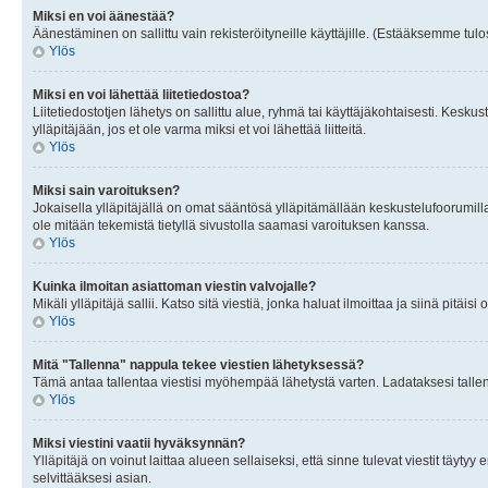
Miksi en voi äänestää?
Äänestäminen on sallittu vain rekisteröityneille käyttäjille. (Estääksemme tulos
Ylös
Miksi en voi lähettää liitetiedostoa?
Liitetiedostotjen lähetys on sallittu alue, ryhmä tai käyttäjäkohtaisesti. Keskus
ylläpitäjään, jos et ole varma miksi et voi lähettää liitteitä.
Ylös
Miksi sain varoituksen?
Jokaisella ylläpitäjällä on omat sääntösä ylläpitämällään keskustelufoorumilla
ole mitään tekemistä tietyllä sivustolla saamasi varoituksen kanssa.
Ylös
Kuinka ilmoitan asiattoman viestin valvojalle?
Mikäli ylläpitäjä sallii. Katso sitä viestiä, jonka haluat ilmoittaa ja siinä pitä
Ylös
Mitä "Tallenna" nappula tekee viestien lähetyksessä?
Tämä antaa tallentaa viestisi myöhempää lähetystä varten. Ladataksesi tallenn
Ylös
Miksi viestini vaatii hyväksynnän?
Ylläpitäjä on voinut laittaa alueen sellaiseksi, että sinne tulevat viestit täyty
selvittääksesi asian.