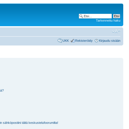
Tarkennettu haku
UKK
Rekisteröidy
Kirjaudu sisään
nä?
n sähköpostiini tältä keskustelufoorumilta!