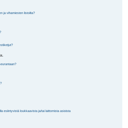
en ja vihamiesten listoilta?
?
stiketjut?
it.
 seurantaan?
a?
 esiintyvistä loukkaavista ja/tai laittomista asioista