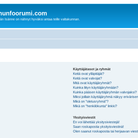
.munfoorumi.com
idän Isänne on nähnyt hyväksi antaa teille valtakunnan.
Käyttäjätasot ja ryhmät
Keitä ovat ylläpitäjät?
Keitä ovat valvojat?
Mitä ovat käyttäjäryhmät?
Kuinka liityn käyttäjäryhmään?
Kuinka pääsen käyttäjäryhmän valvojaksi?
Miksi joillain käyttäjäryhmä näkyy erivärise
Mikä on "oletusryhmä"?
Mikä on "henkilökunta" linkki?
Yksityisviestit
En voi lähettää yksitysiviestejä!
Saan roskapostia yksityisviestinä!
Olen saanut roskapostia tai herjaavan viesti