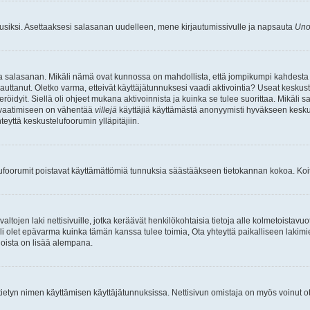
uusiksi. Asettaaksesi salasanan uudelleen, mene kirjautumissivulle ja napsauta
Uno
n ja salasanan. Mikäli nämä ovat kunnossa on mahdollista, että jompikumpi kahdesta
auttanut. Oletko varma, etteivät käyttäjätunnuksesi vaadi aktivointia? Useat keskustel
röidyit. Siellä oli ohjeet mukana aktivoinnista ja kuinka se tulee suorittaa. Mikäli s
n vaatimiseen on vähentää
villejä
käyttäjiä käyttämästä anonyymisti hyväkseen keskus
teyttä keskustelufoorumin ylläpitäjiin.
elufoorumit poistavat käyttämättömiä tunnuksia säästääkseen tietokannan kokoa. Koita
tojen laki nettisivuille, jotka keräävät henkilökohtaisia tietoja alle kolmetoistavuo
li olet epävarma kuinka tämän kanssa tulee toimia, Ota yhteyttä paikalliseen lakim
 joista on lisää alempana.
nyt tietyn nimen käyttämisen käyttäjätunnuksissa. Nettisivun omistaja on myös voinut