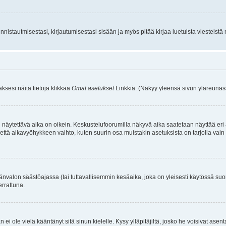
istautmisestasi, kirjautumisestasi sisään ja myös pitää kirjaa luetuista viesteistä mi
aksesi näitä tietoja klikkaa
Omat asetukset
Linkkiä. (Näkyy yleensä sivun yläreunass
 näytettävä aika on oikein. Keskustelufoorumilla näkyvä aika saatetaan näyttää eri
aikavyöhykkeen vaihto, kuten suurin osa muistakin asetuksista on tarjolla vain rekist
änvalon säästöajassa (tai tuttavallisemmin kesäaika, joka on yleisesti käytössä su
errattuna.
an ei ole vielä kääntänyt sitä sinun kielelle. Kysy ylläpitäjiltä, josko he voisivat a