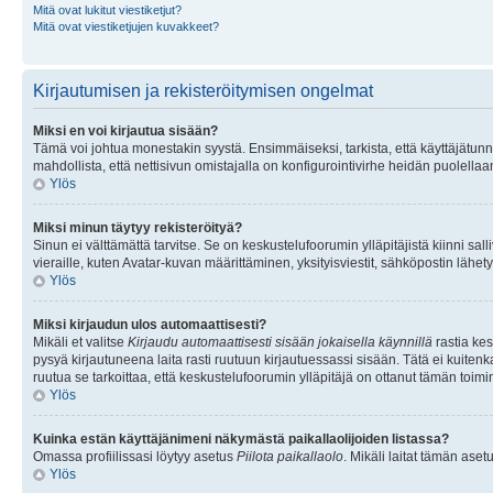
Mitä ovat lukitut viestiketjut?
Mitä ovat viestiketjujen kuvakkeet?
Kirjautumisen ja rekisteröitymisen ongelmat
Miksi en voi kirjautua sisään?
Tämä voi johtua monestakin syystä. Ensimmäiseksi, tarkista, että käyttäjätunnuk
mahdollista, että nettisivun omistajalla on konfigurointivirhe heidän puolellaan
Ylös
Miksi minun täytyy rekisteröityä?
Sinun ei välttämättä tarvitse. Se on keskustelufoorumin ylläpitäjistä kiinni sall
vieraille, kuten Avatar-kuvan määrittäminen, yksityisviestit, sähköpostin lähety
Ylös
Miksi kirjaudun ulos automaattisesti?
Mikäli et valitse
Kirjaudu automaattisesti sisään jokaisella käynnillä
rastia kes
pysyä kirjautuneena laita rasti ruutuun kirjautuessassi sisään. Tätä ei kuitenka
ruutua se tarkoittaa, että keskustelufoorumin ylläpitäjä on ottanut tämän toim
Ylös
Kuinka estän käyttäjänimeni näkymästä paikallaolijoiden listassa?
Omassa profiilissasi löytyy asetus
Piilota paikallaolo
. Mikäli laitat tämän as
Ylös