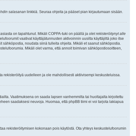
hdin salasanan
linkkiä. Seuraa ohjeita ja pääset pian kirjautumaan sisään.
 asiasta on tapahtunut. Mikäli COPPA-tuki on päällä ja
olet rekisteröitynyt alle
ufoorumit vaativat käyttäjätunnusten aktivoinnin uusilta käyttäjiltä joko itse
ait sähköpostia, noudata siinä tulleita ohjeita. Mikäli et saanut sähköpostia.
telufoorumia. Mikäli olet varma, että annoit toimivan sähköpostiosoitteen,
 rekisteröityä uudelleen ja ole mahdollisesti aktiivisempi keskusteluissa.
tiailta. Vaatimuksena on saada lapsen vanhemmilta tai huoltajalta kirjoitettu
ieheen saadaksesi neuvoja. Huomaa, että phpBB tiimi ei voi tarjota lakiapua
 ottaa rekisteröitymisen kokonaan pois käytöstä. Ota yhteys keskustelufoorumin