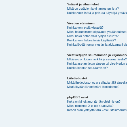
Ystävät ja vihamiehet
Mikä on ystävien ja vihamiesten lista?
Kuinka voin lisätä ja poistaa käyttäjiä ystävi
Viestien etsiminen
Kuinka voin etsiä viestejä?
Miksi hakutoiminto ei palauta yhtään tulosta
Miksi haku antaa vain tyhjän sivun?!?
Kuinka voin hakea toisia käyttäjiä??
Kuinka löydän omat viestini ja aloittamani vie
Viestiketjujen seuraaminen ja kirjanmerk
Mikä ero on kirjanmerkillä ja seuraamisella?
Kuinka asetan tietyn alueen tai viestiketjun
Kuinka lopetan seuraamisen?
Liitetiedostot
Mitkä liitetiedostot ovat sallittuja tällä alueell
Mistä löydän lähettämäni liitetiedostot?
phpBB 3 asiat
Kuka on kirjoittanut tämän ohjelmiston?
Miksi toimintoa X ei ole saatavilla?
Kehen otan yhteyttä tällä keskustelufoorumilla