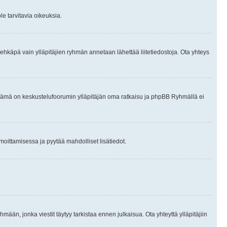
le tarvitavia oikeuksia.
tai ehkäpä vain ylläpitäjien ryhmän annetaan lähettää liitetiedostoja. Ota yhteys
en. Tämä on keskustelufoorumin ylläpitäjän oma ratkaisu ja phpBB Ryhmällä ei
ilmoittamisessa ja pyytää mahdolliset lisätiedot.
hmään, jonka viestit täytyy tarkistaa ennen julkaisua. Ota yhteyttä ylläpitäjiin