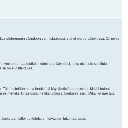
skustelufoorumin ylläpitoon varmistaaksesi, että et ole porttikiellossa. On myös
öityminen antaa muitakin toimintoja käyttöösi, jotka eivät ole sallittuja
ja se on suositeltavaa.
. Tällä estetään muita henkilöitä käyttämästä tunnuksiasi. Mikäli haluat
 esimerkiksi kirjastossa, nettikahvilassa, koulussa, jne... Mikäli et näe tätä
inut lasketaan tällöin piilotettujen käyttäjien lukumäärässä.