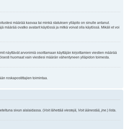
joitustesi määrää kasvaa tai minkä statuksen ylläpito on sinulle antanut.
 määrää ovatko avatarit käytössä ja mitkä voivat olla käytössä. Mikäli et voi
mit näyttävät arvonimiä osoittamaan käyttäjän kirjoittamien viestien määrää
ennäköisesti huomaat vain viestiesi määrän vähentyneen ylläpidon toimesta.
ään roskapostittajien toimintaa.
eteltuna sivun alalaidassa. (
Voit lähettää viestejä, Voit äänestää, jne.
) lista.