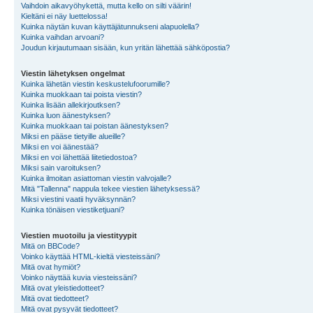
Vaihdoin aikavyöhykettä, mutta kello on silti väärin!
Kieltäni ei näy luettelossa!
Kuinka näytän kuvan käyttäjätunnukseni alapuolella?
Kuinka vaihdan arvoani?
Joudun kirjautumaan sisään, kun yritän lähettää sähköpostia?
Viestin lähetyksen ongelmat
Kuinka lähetän viestin keskustelufoorumille?
Kuinka muokkaan tai poista viestin?
Kuinka lisään allekirjoutksen?
Kuinka luon äänestyksen?
Kuinka muokkaan tai poistan äänestyksen?
Miksi en pääse tietyille alueille?
Miksi en voi äänestää?
Miksi en voi lähettää liitetiedostoa?
Miksi sain varoituksen?
Kuinka ilmoitan asiattoman viestin valvojalle?
Mitä "Tallenna" nappula tekee viestien lähetyksessä?
Miksi viestini vaatii hyväksynnän?
Kuinka tönäisen viestiketjuani?
Viestien muotoilu ja viestityypit
Mitä on BBCode?
Voinko käyttää HTML-kieltä viesteissäni?
Mitä ovat hymiöt?
Voinko näyttää kuvia viesteissäni?
Mitä ovat yleistiedotteet?
Mitä ovat tiedotteet?
Mitä ovat pysyvät tiedotteet?