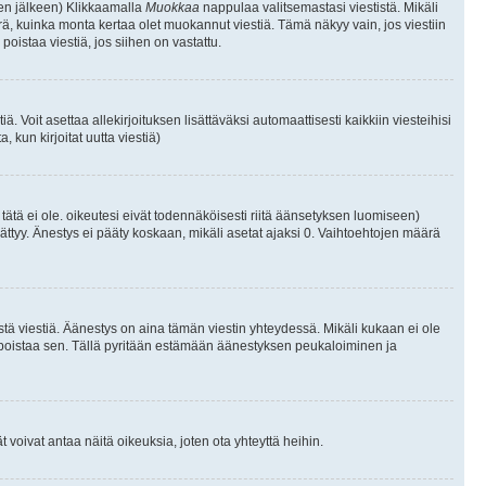
isen jälkeen) Klikkaamalla
Muokkaa
nappulaa valitsemastasi viestistä. Mikäli
, kuinka monta kertaa olet muokannut viestiä. Tämä näkyy vain, jos viestiin
poistaa viestiä, jos siihen on vastattu.
iä. Voit asettaa allekirjoituksen lisättäväksi automaattisesti kaikkiin viesteihisi
 kun kirjoitat uutta viestiä)
i tätä ei ole. oikeutesi eivät todennäköisesti riitä äänsetyksen luomiseen)
ättyy. Änestys ei pääty koskaan, mikäli asetat ajaksi 0. Vaihtoehtojen määrä
stä viestiä. Äänestys on aina tämän viestin yhteydessä. Mikäli kukaan ei ole
tai poistaa sen. Tällä pyritään estämään äänestyksen peukaloiminen ja
täjät voivat antaa näitä oikeuksia, joten ota yhteyttä heihin.