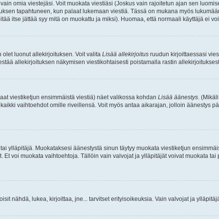
a vain omia viestejäsi. Voit muokata viestiäsi (Joskus vain rajoitetun ajan sen luom
okkauksen tapahtuneen, kun palaat lukemaan viestiä. Tässä on mukana myös lukumäärä
pitää itse jättää syy mitä on muokattu ja miksi). Huomaa, että normaali käyttäjä ei voi 
olet luonut allekirjoituksen. Voit valita
Lisää allekirjoitus
ruudun kirjoittaessasi viest
tää allekirjoituksen näkymisen viestikohtaisesti poistamalla rastin allekirjoituksesta,
aat viestiketjun ensimmäistä viestiä) näet valikossa kohdan
Lisää äänestys
. (Mikäl
aikki vaihtoehdot omille riveillensä. Voit myös antaa aikarajan, jolloin äänestys pä
 tai ylläpitäjä. Muokataksesi äänestystä sinun täytyy muokata viestiketjun ensimmäi
. Et voi muokata vaihtoehtoja. Tällöin vain valvojat ja ylläpitäjät voivat muokata 
 voisit nähdä, lukea, kirjoittaa, jne... tarvitset erityisoikeuksia. Vain valvojat ja ylläpi