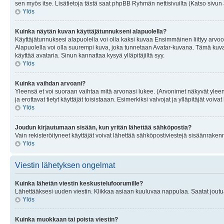
sen myös itse. Lisätietoja tästä saat phpBB Ryhmän nettisivuilta (Katso sivun 
Ylös
Kuinka näytän kuvan käyttäjätunnukseni alapuolella?
Käyttäjätunnuksesi alapuolella voi olla kaksi kuvaa Ensimmäinen liittyy arvoosi
Alapuolella voi olla suurempi kuva, joka tunnetaan Avatar-kuvana. Tämä kuva o
käyttää avataria. Sinun kannattaa kysyä ylläpitäjiltä syy.
Ylös
Kuinka vaihdan arvoani?
Yleensä et voi suoraan vaihtaa mitä arvonasi lukee. (Arvonimet näkyvät yleen
ja erottavat tietyt käyttäjät toisistaaan. Esimerkiksi valvojat ja ylläpitäjät v
Ylös
Joudun kirjautumaan sisään, kun yritän lähettää sähköpostia?
Vain rekisteröityneet käyttäjät voivat lähettää sähköpostiviestejä sisäänraken
Ylös
Viestin lähetyksen ongelmat
Kuinka lähetän viestin keskustelufoorumille?
Lähettääksesi uuden viestin. Klikkaa asiaan kuuluvaa nappulaa. Saatat joutua k
Ylös
Kuinka muokkaan tai poista viestin?