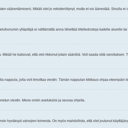
ten väärentämisen). Mikäli olet jo rekisteröitynyt, mutta et voi äänestää. Sinulla ei o
telufoorumin ylläpitäjä ei välttämättä anna lähettää liitetiedostoja kaikille alueille 
. Mikäli he katsovat, että olet rikkonut jotain sääntöä. Voit saada siitä varoituks
isi olla nappula, jolla voit ilmoittaa viestin. Tämän nappulan klikkaus ohjaa eteenpäin 
etun viestin. Mene omiin asetuksiisi ja seuraa ohjeita.
y ensin hyväksyä valvojien toimesta. On myös mahdollista, että olet joutunut käyttäjäry