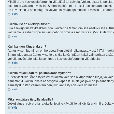
Mikäli et ole keskustelufoorumin ylläpitäjä tai valvoja. Voit muokata ja poista
joku on jo vastannut viestiisi. Siihen lisätään pieni teksti osoittamaan mu
on jo vastattu ja se ei näy, jos valvoja tai ylläpitäjä muokkaa viestiä. (Heidän 
Ylös
Kuinka lisään allekirjoutksen?
Luo allekirjoitus käyttääksesi sitä. Voit tehdä tämän omissa asetuksissasi. Kun 
valitsemalla siihen sopivan vaihtoehdon omista asetuksistasi. (Voit kuitenkin es
Ylös
Kuinka luon äänestyksen?
Äänestyksen luominen on helppoa. Kun olet kirjoittamassa viestiä (Tai muokk
Sinun tulee antaa äänestykselle otsikko ja vähintään kaksi vaihtoehtoa Lisää k
voi olla myös rajoitettu ja se riippuu keskustelufoorumin ylläpidosta.
Ylös
Kuinka muokkaan tai poistan äänestyksen?
Kuten viestitkin. Äänestystä voi muokata vain sen alkuperäinen luoja, valvoja
äänestänyt. Voit muokata äänestystä vapaasti, mutta jos joku on jo äänestänyt
äänestystuosten väärentäminen, kun äänestys on vielä voimassa.
Ylös
Miksi en pääse tietyille alueille?
Jotkut alueet voivat olla rajoitettu tietyille käyttäjille tai käyttäjäryhmille. Jotta
Ylös