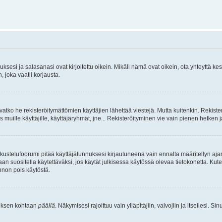
sesi ja salasanasi ovat kirjoitettu oikein. Mikäli nämä ovat oikein, ota yhteyttä ke
, joka vaatii korjausta.
ivatko he rekisteröitymättömien käyttäjien lähettää viestejä. Mutta kuitenkin. Rekister
s muille käyttäjille, käyttäjäryhmät, jne... Rekisteröityminen vie vain pienen hetken 
kustelufoorumi pitää käyttäjätunnuksesi kirjautuneena vain ennalta määritellyn ajan
an suositella käytettäväksi, jos käytät julkisessa käytössä olevaa tietokonetta. Kuten
innon pois käytöstä.
etuksen kohtaan
päällä
. Näkymisesi rajoittuu vain ylläpitäjiin, valvojiin ja itsellesi. S