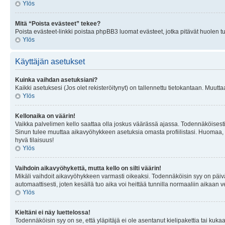
Ylös
Mitä “Poista evästeet” tekee?
Poista evästeet-linkki poistaa phpBB3 luomat evästeet, jotka pitävät huolen tunn
Ylös
Käyttäjän asetukset
Kuinka vaihdan asetuksiani?
Kaikki asetuksesi (Jos olet rekisteröitynyt) on tallennettu tietokantaan. Muutta
Ylös
Kellonaika on väärin!
Vaikka palvelimen kello saattaa olla joskus väärässä ajassa. Todennäköisesti
Sinun tulee muuttaa aikavyöhykkeen asetuksia omasta profiilistasi. Huomaa, että 
hyvä tilaisuus!
Ylös
Vaihdoin aikavyöhykettä, mutta kello on silti väärin!
Mikäli vaihdoit aikavyöhykkeen varmasti oikeaksi. Todennäköisin syy on päiv
automaattisesti, joten kesällä tuo aika voi heittää tunnilla normaaliin aikaan v
Ylös
Kieltäni ei näy luettelossa!
Todennäköisin syy on se, että yläpitäjä ei ole asentanut kielipakettia tai kuka