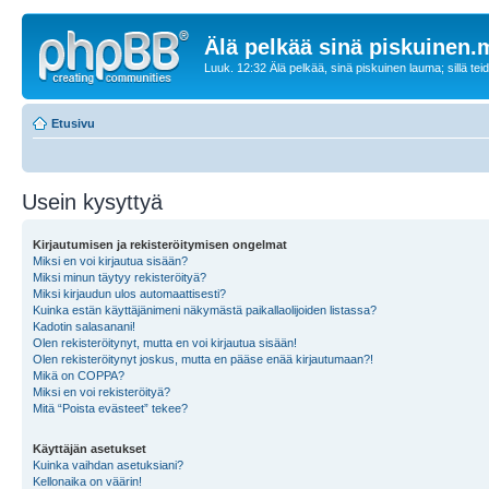
Älä pelkää sinä piskuinen
Luuk. 12:32 Älä pelkää, sinä piskuinen lauma; sillä te
Etusivu
Usein kysyttyä
Kirjautumisen ja rekisteröitymisen ongelmat
Miksi en voi kirjautua sisään?
Miksi minun täytyy rekisteröityä?
Miksi kirjaudun ulos automaattisesti?
Kuinka estän käyttäjänimeni näkymästä paikallaolijoiden listassa?
Kadotin salasanani!
Olen rekisteröitynyt, mutta en voi kirjautua sisään!
Olen rekisteröitynyt joskus, mutta en pääse enää kirjautumaan?!
Mikä on COPPA?
Miksi en voi rekisteröityä?
Mitä “Poista evästeet” tekee?
Käyttäjän asetukset
Kuinka vaihdan asetuksiani?
Kellonaika on väärin!