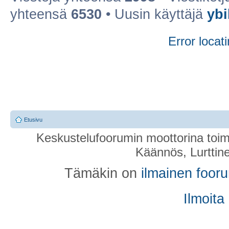
yhteensä
6530
• Uusin käyttäjä
ybi
Error locati
Etusivu
Keskustelufoorumin moottorina toim
Käännös, Lurttin
Tämäkin on
ilmainen foor
Ilmoita