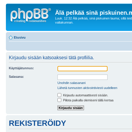
Älä pelkää sinä piskuinen
Luuk. 12:32 Älä pelkää, sinä piskuinen lauma; sillä tei
valtakunnan.
Etusivu
Kirjaudu sisään katsoaksesi tätä profiilia.
Käyttäjätunnus:
Salasana:
Unohdin salasanani
Lähetä tunnusten aktivointiviesti uudelleen
Kirjaudu automaattisesti sisään.
Piilota paikalla olemiseni tällä kertaa
REKISTERÖIDY