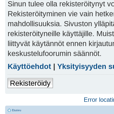
Sinun tulee olla rekisteröitynyt v
Rekisteröityminen vie vain hetken
mahdollisuuksia. Sivuston ylläpit
rekisteröityneille käyttäjille. Mu
liittyvät käytännöt ennen kirjau
keskustelufoorumin säännöt.
Käyttöehdot
|
Yksityisyyden s
Rekisteröidy
Error locati
Etusivu