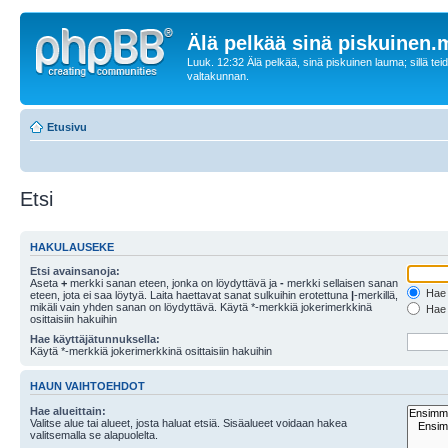
Älä pelkää sinä piskuinen
Luuk. 12:32 Älä pelkää, sinä piskuinen lauma; sillä tei
valtakunnan.
Etusivu
Etsi
HAKULAUSEKE
Etsi avainsanoja:
Aseta
+
merkki sanan eteen, jonka on löydyttävä ja
-
merkki sellaisen sanan
Hae k
eteen, jota ei saa löytyä. Laita haettavat sanat sulkuihin erotettuna
|
-merkillä,
mikäli vain yhden sanan on löydyttävä. Käytä *-merkkiä jokerimerkkinä
Hae k
osittaisiin hakuihin
Hae käyttäjätunnuksella:
Käytä *-merkkiä jokerimerkkinä osittaisiin hakuihin
HAUN VAIHTOEHDOT
Hae alueittain:
Valitse alue tai alueet, josta haluat etsiä. Sisäalueet voidaan hakea
valitsemalla se alapuolelta.