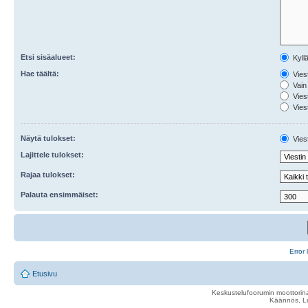
Etsi sisäalueet:
Kyll
Hae täältä:
Viest
Vain 
Viest
Viest
Näytä tulokset:
Viest
Lajittele tulokset:
Rajaa tulokset:
Palauta ensimmäiset:
Error 
Etusivu
Keskustelufoorumin moottorina
Käännös, Lu