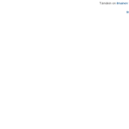
Tämäkin on
ilmainen
Il