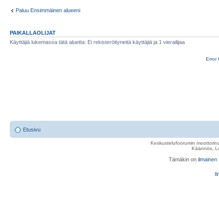
Paluu Ensimmäinen alueeni
PAIKALLAOLIJAT
Käyttäjiä lukemassa tätä aluetta: Ei rekisteröityneitä käyttäjiä ja 1 vierailijaa
Error 
Etusivu
Keskustelufoorumin moottorina
Käännös, Lu
Tämäkin on
ilmainen
Il