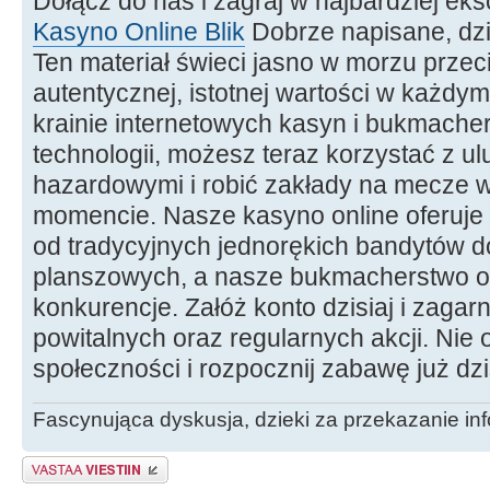
Dołącz do nas i zagraj w najbardziej ek
Kasyno Online Blik
Dobrze napisane, dzi
Ten materiał świeci jasno w morzu przec
autentycznej, istotnej wartości w każdy
krainie internetowych kasyn i bukmache
technologii, możesz teraz korzystać z u
hazardowymi i robić zakłady na mecze 
momencie. Nasze kasyno online oferuje 
od tradycyjnych jednorękich bandytów 
planszowych, a nasze bukmacherstwo o
konkurencje. Załóż konto dzisiaj i zagar
powitalnych oraz regularnych akcji. Nie 
społeczności i rozpocznij zabawę już dzis
Fascynująca dyskusja, dzieki za przekazanie inf
Lähetä vastaus