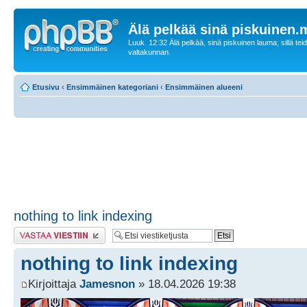
Älä pelkää sinä piskuinen
Luuk. 12:32 Älä pelkää, sinä piskuinen lauma; sillä tei
valtakunnan.
Etusivu
‹
Ensimmäinen kategoriani
‹
Ensimmäinen alueeni
nothing to link indexing
Lähetä vastaus
nothing to link indexing
Kirjoittaja
Jamesnon
» 18.04.2026 19:38