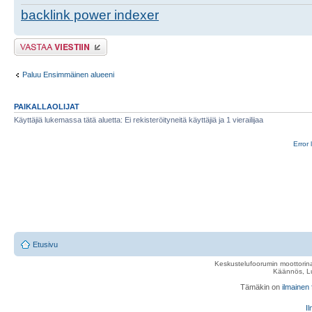
backlink power indexer
Lähetä vastaus
Paluu Ensimmäinen alueeni
PAIKALLAOLIJAT
Käyttäjiä lukemassa tätä aluetta: Ei rekisteröityneitä käyttäjiä ja 1 vierailijaa
Error 
Etusivu
Keskustelufoorumin moottorina
Käännös, Lu
Tämäkin on
ilmainen
Il