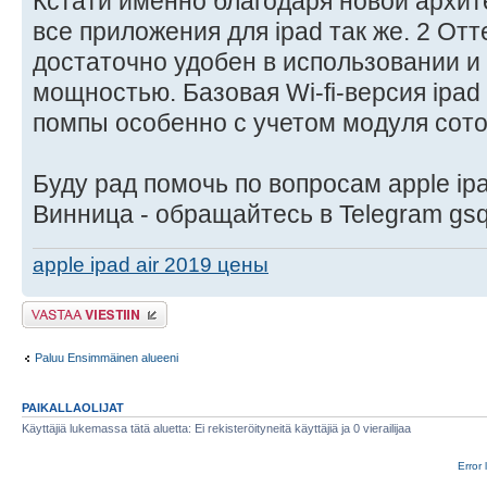
Кстати именно благодаря новой архи
все приложения для ipad так же. 2 Отт
достаточно удобен в использовании и
мощностью. Базовая Wi-fi-версия ipa
помпы особенно с учетом модуля сото
Буду рад помочь по вопросам apple ipa
Винница - обращайтесь в Telegram gs
apple ipad air 2019 цены
Lähetä vastaus
Paluu Ensimmäinen alueeni
PAIKALLAOLIJAT
Käyttäjiä lukemassa tätä aluetta: Ei rekisteröityneitä käyttäjiä ja 0 vierailijaa
Error 