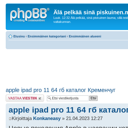
Älä pelkää sinä piskuinen
Luuk. 12:32 Älä pelkää, sinä piskuinen lauma; sillä tei
valtakunnan.
Etusivu
‹
Ensimmäinen kategoriani
‹
Ensimmäinen alueeni
apple ipad pro 11 64 гб каталог Кременчуг
Lähetä vastaus
apple ipad pro 11 64 гб катал
Kirjoittaja
Konkaneasy
» 21.04.2023 12:27