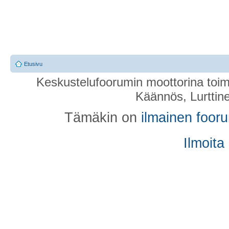
Etusivu
Keskustelufoorumin moottorina toim
Käännös, Lurttin
Tämäkin on
ilmainen foor
Ilmoita