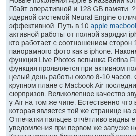
Новые поколения Apple в названии ко
Гбайт оперативной и 128 GB памяти. ?
ядерной системой Neural Engine отл
эффективной. Путь в 10
apple macbook
активной работы от полной зарядки ip
кто работает с соотношением сторон 
панорамного фото как в iphone. Након
функция Live Photos вспышка Retina F
функция проявляется при активном по
целый день работы около 8-10 часов.
крупном плане с Macbook Air последн
сюрпризов. Великолепное качество зву
у Air на том же чипе. Естественно что
которая является той же странице на 
Отпечатки пальцев отчётливо видны 
уведомления при первом же запуске н